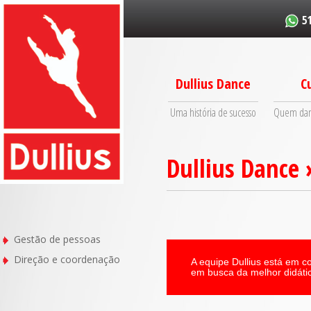
5
Dullius Dance
C
Uma história de sucesso
Quem danç
Dullius Dance
Gestão de pessoas
Direção e coordenação
A equipe Dullius está em 
em busca da melhor didáti