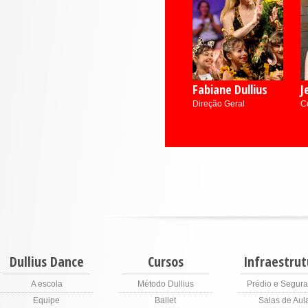
Fabiane Dullius
J
Direção Geral
C
Dullius Dance
Cursos
Infraestrut
A escola
Método Dullius
Prédio e Segur
Equipe
Ballet
Salas de Aul